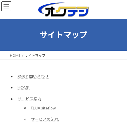
コ
ナ
ン
ビ
テ
ゲ
ン
ー
ツ
シ
へ
ョ
サイトマップ
ス
ン
キ
に
ッ
移
プ
動
HOME
サイトマップ
SNSと問い合わせ
HOME
サービス案内
FLUX siteflow
サービスの流れ