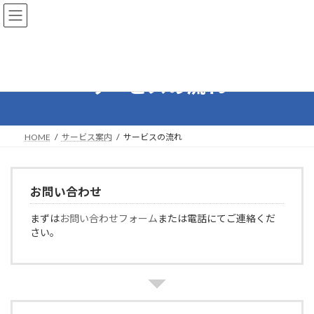
コ
ナ
ン
ビ
テ
ゲ
ン
ー
ツ
シ
へ
ョ
サービスの流れ
ス
ン
キ
に
ッ
移
プ
動
HOME
サービス案内
サービスの流れ
お問い合わせ
まずは
お問い合わせフォーム
または電話にてご連絡くだ
さい。