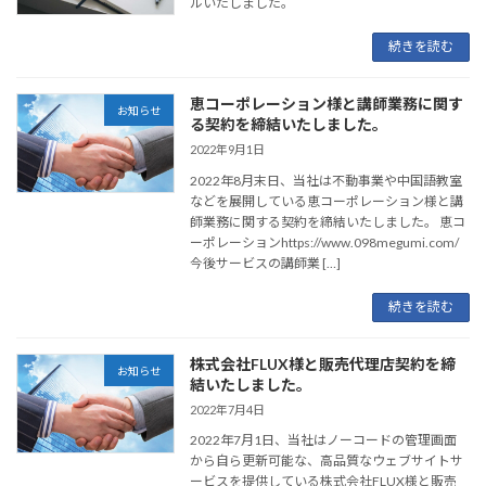
ルいたしました。
続きを読む
恵コーポレーション様と講師業務に関す
お知らせ
る契約を締結いたしました。
2022年9月1日
2022年8月末日、当社は不動事業や中国語教室
などを展開している恵コーポレーション様と講
師業務に関する契約を締結いたしました。 恵コ
ーポレーションhttps://www.098megumi.com/
今後サービスの講師業 […]
続きを読む
株式会社FLUX様と販売代理店契約を締
お知らせ
結いたしました。
2022年7月4日
2022年7月1日、当社はノーコードの管理画面
から自ら更新可能な、高品質なウェブサイトサ
ービスを提供している株式会社FLUX様と販売